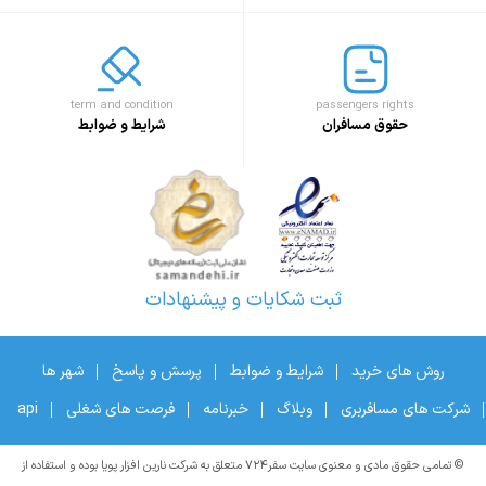
term and condition
passengers rights
حقوق مسافران
شرایط و ضوابط
ثبت شکایات و پیشنهادات
روش های خرید
شرایط و ضوابط
پرسش و پاسخ
شهر ها
شرکت های مسافربری
وبلاگ
خبرنامه
فرصت های شغلی
api
© تمامی حقوق مادی و معنوی سایت سفر۷۲۴ متعلق به شرکت نارین افزار پویا بوده و استفاده از