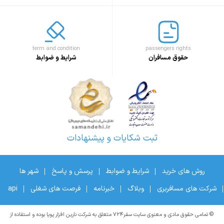
term and condition
passengers rights
حقوق مسافران
شرایط و ضوابط
ثبت شکایات و پیشنهادات
روش های خرید
شرایط و ضوابط
پرسش و پاسخ
شهر ها
شرکت های مسافربری
وبلاگ
خبرنامه
فرصت های شغلی
api
© تمامی حقوق مادی و معنوی سایت سفر۷۲۴ متعلق به شرکت نارین افزار پویا بوده و استفاده از