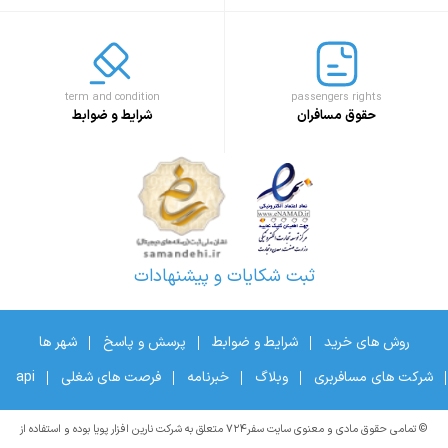
term and condition
passengers rights
حقوق مسافران
شرایط و ضوابط
ثبت شکایات و پیشنهادات
روش های خرید
شرایط و ضوابط
پرسش و پاسخ
شهر ها
شرکت های مسافربری
وبلاگ
خبرنامه
فرصت های شغلی
api
© تمامی حقوق مادی و معنوی سایت سفر۷۲۴ متعلق به شرکت نارین افزار پویا بوده و استفاده از