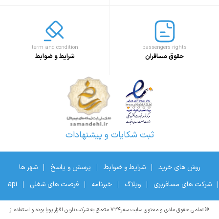
term and condition
passengers rights
حقوق مسافران
شرایط و ضوابط
ثبت شکایات و پیشنهادات
روش های خرید
شرایط و ضوابط
پرسش و پاسخ
شهر ها
شرکت های مسافربری
وبلاگ
خبرنامه
فرصت های شغلی
api
© تمامی حقوق مادی و معنوی سایت سفر۷۲۴ متعلق به شرکت نارین افزار پویا بوده و استفاده از