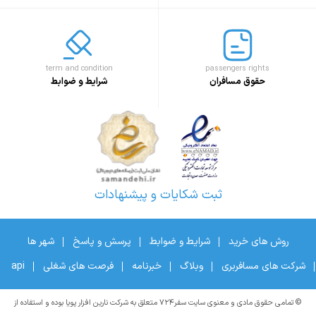
term and condition
passengers rights
حقوق مسافران
شرایط و ضوابط
ثبت شکایات و پیشنهادات
روش های خرید
شرایط و ضوابط
پرسش و پاسخ
شهر ها
شرکت های مسافربری
وبلاگ
خبرنامه
فرصت های شغلی
api
© تمامی حقوق مادی و معنوی سایت سفر۷۲۴ متعلق به شرکت نارین افزار پویا بوده و استفاده از