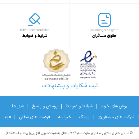
term and condition
passengers rights
حقوق مسافران
شرایط و ضوابط
ثبت شکایات و پیشنهادات
روش های خرید
شرایط و ضوابط
پرسش و پاسخ
شهر ها
شرکت های مسافربری
وبلاگ
خبرنامه
فرصت های شغلی
api
© تمامی حقوق مادی و معنوی سایت سفر۷۲۴ متعلق به شرکت نارین افزار پویا بوده و استفاده از