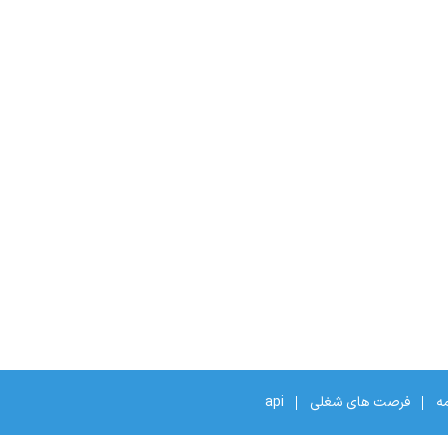
مه
فرصت های شغلی
api