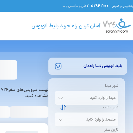
021
52943000
پشتیبانی و فروش
درباره ما
تماس با ما
آسان ترین راه خرید بلیط اتوبوس
بلیط اتوبوس
فسا
زاهدان
شهر مبدا
ل
مشاهده کنید.
شهر مقصد
تاریخ سفر