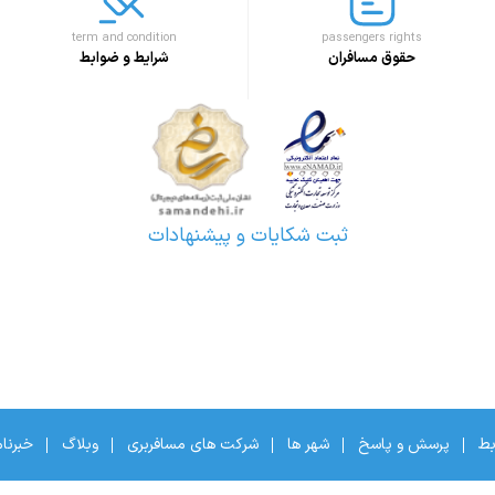
term and condition
passengers rights
حقوق مسافران
شرایط و ضوابط
ثبت شکایات و پیشنهادات
بط
پرسش و پاسخ
شهر ها
شرکت های مسافربری
وبلاگ
خبرنا