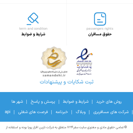
term and condition
passengers rights
حقوق مسافران
شرایط و ضوابط
ثبت شکایات و پیشنهادات
روش های خرید
شرایط و ضوابط
پرسش و پاسخ
شهر ها
شرکت های مسافربری
وبلاگ
خبرنامه
فرصت های شغلی
api
© تمامی حقوق مادی و معنوی سایت سفر۷۲۴ متعلق به شرکت نارین افزار پویا بوده و استفاده از