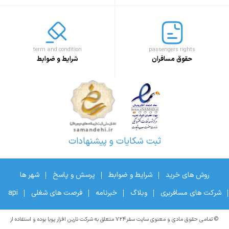
term and condition
passengers rights
حقوق مسافران
شرایط و ضوابط
ثبت شکایات و پیشنهادات
روش های خرید
شرایط و ضوابط
پرسش و پاسخ
شهر ها
شرکت های مسافربری
وبلاگ
خبرنامه
فرصت های شغلی
api
© تمامی حقوق مادی و معنوی سایت سفر۷۲۴ متعلق به شرکت نارین افزار پویا بوده و استفاده از