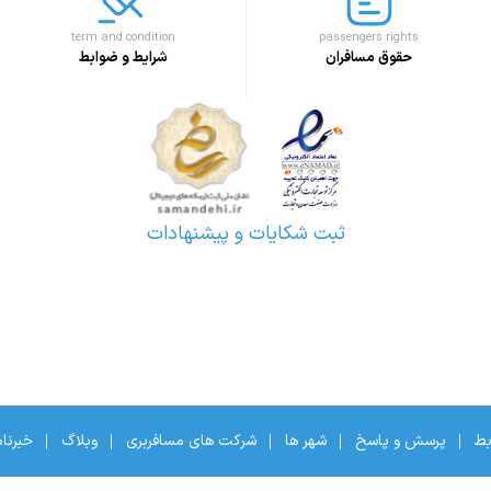
term and condition
passengers rights
حقوق مسافران
شرایط و ضوابط
ثبت شکایات و پیشنهادات
بط
پرسش و پاسخ
شهر ها
شرکت های مسافربری
وبلاگ
خبرنا