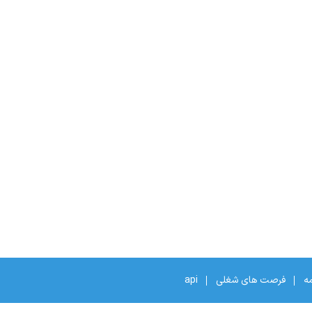
مه
فرصت های شغلی
api