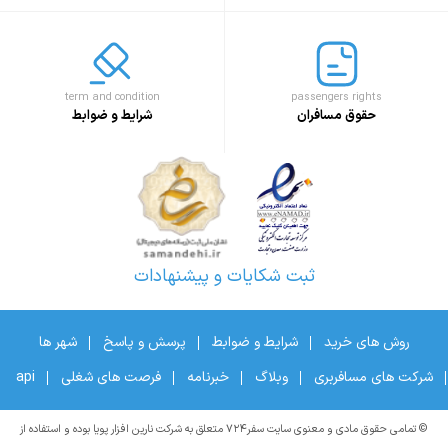
term and condition
passengers rights
حقوق مسافران
شرایط و ضوابط
ثبت شکایات و پیشنهادات
روش های خرید
شرایط و ضوابط
پرسش و پاسخ
شهر ها
شرکت های مسافربری
وبلاگ
خبرنامه
فرصت های شغلی
api
© تمامی حقوق مادی و معنوی سایت سفر۷۲۴ متعلق به شرکت نارین افزار پویا بوده و استفاده از