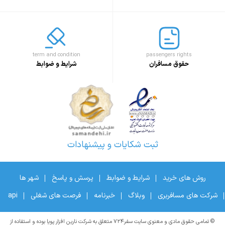
term and condition
passengers rights
حقوق مسافران
شرایط و ضوابط
ثبت شکایات و پیشنهادات
روش های خرید
شرایط و ضوابط
پرسش و پاسخ
شهر ها
شرکت های مسافربری
وبلاگ
خبرنامه
فرصت های شغلی
api
© تمامی حقوق مادی و معنوی سایت سفر۷۲۴ متعلق به شرکت نارین افزار پویا بوده و استفاده از