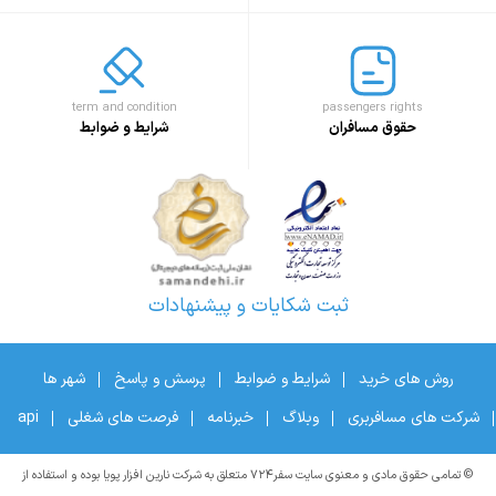
term and condition
passengers rights
حقوق مسافران
شرایط و ضوابط
ثبت شکایات و پیشنهادات
روش های خرید
شرایط و ضوابط
پرسش و پاسخ
شهر ها
شرکت های مسافربری
وبلاگ
خبرنامه
فرصت های شغلی
api
© تمامی حقوق مادی و معنوی سایت سفر۷۲۴ متعلق به شرکت نارین افزار پویا بوده و استفاده از