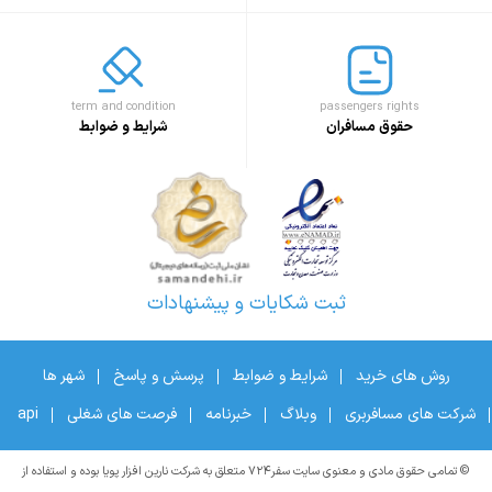
term and condition
passengers rights
حقوق مسافران
شرایط و ضوابط
ثبت شکایات و پیشنهادات
روش های خرید
شرایط و ضوابط
پرسش و پاسخ
شهر ها
شرکت های مسافربری
وبلاگ
خبرنامه
فرصت های شغلی
api
© تمامی حقوق مادی و معنوی سایت سفر۷۲۴ متعلق به شرکت نارین افزار پویا بوده و استفاده از