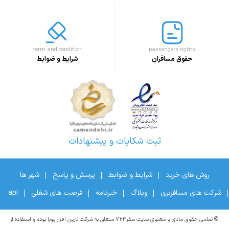
term and condition
passengers rights
حقوق مسافران
شرایط و ضوابط
ثبت شکایات و پیشنهادات
روش های خرید
شرایط و ضوابط
پرسش و پاسخ
شهر ها
شرکت های مسافربری
وبلاگ
خبرنامه
فرصت های شغلی
api
© تمامی حقوق مادی و معنوی سایت سفر۷۲۴ متعلق به شرکت نارین افزار پویا بوده و استفاده از