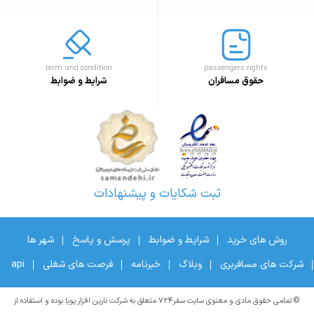
term and condition
passengers rights
حقوق مسافران
شرایط و ضوابط
ثبت شکایات و پیشنهادات
روش های خرید
شرایط و ضوابط
پرسش و پاسخ
شهر ها
شرکت های مسافربری
وبلاگ
خبرنامه
فرصت های شغلی
api
© تمامی حقوق مادی و معنوی سایت سفر۷۲۴ متعلق به شرکت نارین افزار پویا بوده و استفاده از