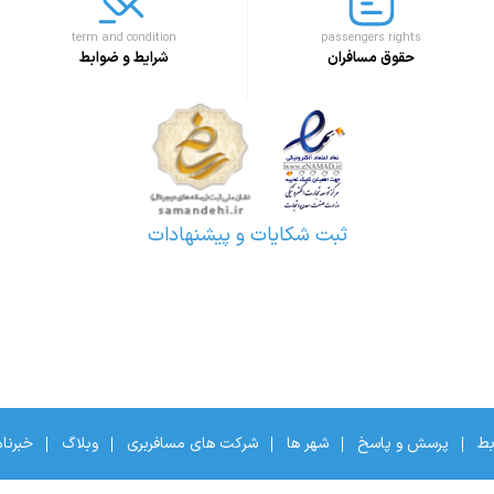
term and condition
passengers rights
حقوق مسافران
شرایط و ضوابط
ثبت شکایات و پیشنهادات
بط
پرسش و پاسخ
شهر ها
شرکت های مسافربری
وبلاگ
خبرنا