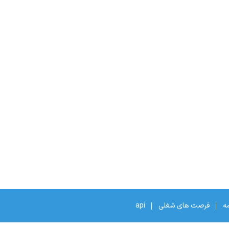
مه
فرصت های شغلی
api