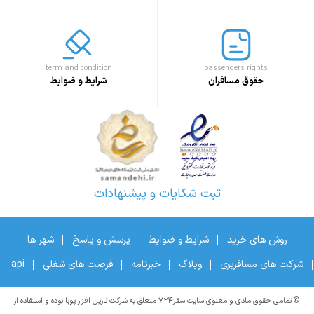
term and condition
passengers rights
حقوق مسافران
شرایط و ضوابط
ثبت شکایات و پیشنهادات
روش های خرید
شرایط و ضوابط
پرسش و پاسخ
شهر ها
شرکت های مسافربری
وبلاگ
خبرنامه
فرصت های شغلی
api
© تمامی حقوق مادی و معنوی سایت سفر۷۲۴ متعلق به شرکت نارین افزار پویا بوده و استفاده از