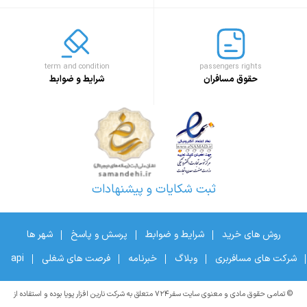
term and condition
passengers rights
حقوق مسافران
شرایط و ضوابط
ثبت شکایات و پیشنهادات
روش های خرید
شرایط و ضوابط
پرسش و پاسخ
شهر ها
شرکت های مسافربری
وبلاگ
خبرنامه
فرصت های شغلی
api
© تمامی حقوق مادی و معنوی سایت سفر۷۲۴ متعلق به شرکت نارین افزار پویا بوده و استفاده از