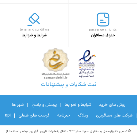
term and condition
passengers rights
حقوق مسافران
شرایط و ضوابط
ثبت شکایات و پیشنهادات
روش های خرید
شرایط و ضوابط
پرسش و پاسخ
شهر ها
شرکت های مسافربری
وبلاگ
خبرنامه
فرصت های شغلی
api
© تمامی حقوق مادی و معنوی سایت سفر۷۲۴ متعلق به شرکت نارین افزار پویا بوده و استفاده از