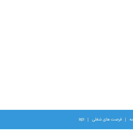
مه
فرصت های شغلی
api