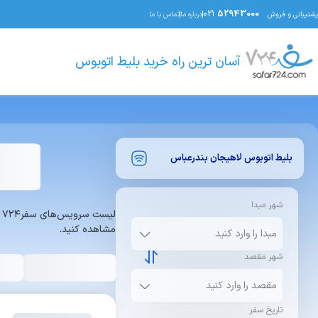
021
52943000
پشتیبانی و فروش
درباره ما
تماس با ما
آسان ترین راه خرید بلیط اتوبوس
بلیط اتوبوس
لاهیجان
بندرعباس
شهر مبدا
ل
مشاهده کنید.
شهر مقصد
تاریخ سفر