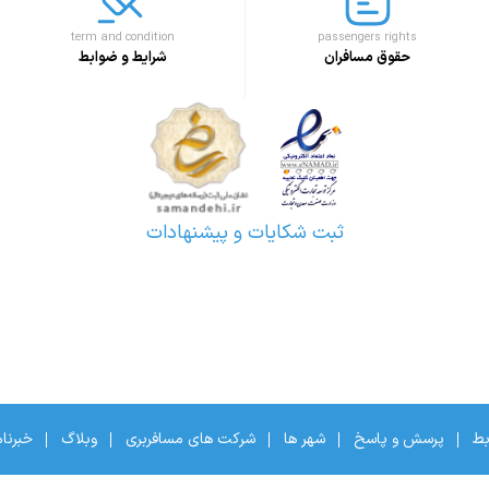
term and condition
passengers rights
حقوق مسافران
شرایط و ضوابط
ثبت شکایات و پیشنهادات
بط
پرسش و پاسخ
شهر ها
شرکت های مسافربری
وبلاگ
خبرنا