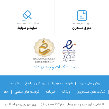
term and condition
passengers rights
حقوق مسافران
شرایط و ضوابط
ثبت شکایات و پیشنهادات
روش های خرید
شرایط و ضوابط
پرسش و پاسخ
شهر ها
شرکت های مسافربری
وبلاگ
خبرنامه
فرصت های شغلی
api
© تمامی حقوق مادی و معنوی سایت سفر۷۲۴ متعلق به شرکت نارین افزار پویا بوده و استفاده از