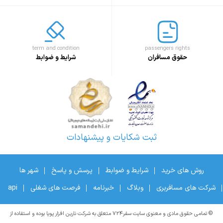
term and condition
passengers rights
حقوق مسافران
شرایط و ضوابط
ثبت شکایات و پیشنهادات
روش های خرید
شرایط و ضوابط
پرسش و پاسخ
شهر ها
شرکت های مسافربری
وبلاگ
خبرنامه
فرصت های شغلی
api
© تمامی حقوق مادی و معنوی سایت سفر۷۲۴ متعلق به شرکت نارین افزار پویا بوده و استفاده از