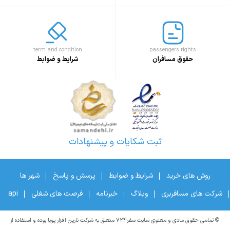
term and condition
passengers rights
حقوق مسافران
شرایط و ضوابط
ثبت شکایات و پیشنهادات
روش های خرید
شرایط و ضوابط
پرسش و پاسخ
شهر ها
شرکت های مسافربری
وبلاگ
خبرنامه
فرصت های شغلی
api
© تمامی حقوق مادی و معنوی سایت سفر۷۲۴ متعلق به شرکت نارین افزار پویا بوده و استفاده از