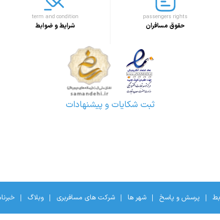
term and condition
passengers rights
حقوق مسافران
شرایط و ضوابط
ثبت شکایات و پیشنهادات
بط
پرسش و پاسخ
شهر ها
شرکت های مسافربری
وبلاگ
خبرنا