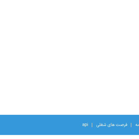
مه
فرصت های شغلی
api