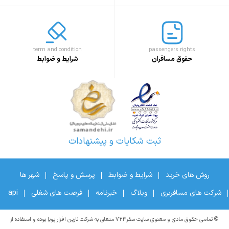
term and condition
passengers rights
حقوق مسافران
شرایط و ضوابط
ثبت شکایات و پیشنهادات
روش های خرید
شرایط و ضوابط
پرسش و پاسخ
شهر ها
شرکت های مسافربری
وبلاگ
خبرنامه
فرصت های شغلی
api
© تمامی حقوق مادی و معنوی سایت سفر۷۲۴ متعلق به شرکت نارین افزار پویا بوده و استفاده از