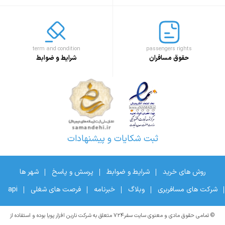
term and condition
passengers rights
حقوق مسافران
شرایط و ضوابط
ثبت شکایات و پیشنهادات
روش های خرید
شرایط و ضوابط
پرسش و پاسخ
شهر ها
شرکت های مسافربری
وبلاگ
خبرنامه
فرصت های شغلی
api
© تمامی حقوق مادی و معنوی سایت سفر۷۲۴ متعلق به شرکت نارین افزار پویا بوده و استفاده از