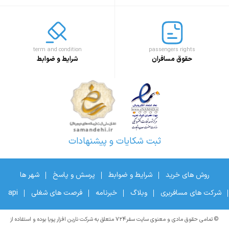
term and condition
passengers rights
حقوق مسافران
شرایط و ضوابط
ثبت شکایات و پیشنهادات
روش های خرید
شرایط و ضوابط
پرسش و پاسخ
شهر ها
شرکت های مسافربری
وبلاگ
خبرنامه
فرصت های شغلی
api
© تمامی حقوق مادی و معنوی سایت سفر۷۲۴ متعلق به شرکت نارین افزار پویا بوده و استفاده از