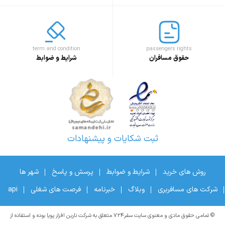
term and condition
passengers rights
حقوق مسافران
شرایط و ضوابط
ثبت شکایات و پیشنهادات
روش های خرید
شرایط و ضوابط
پرسش و پاسخ
شهر ها
شرکت های مسافربری
وبلاگ
خبرنامه
فرصت های شغلی
api
© تمامی حقوق مادی و معنوی سایت سفر۷۲۴ متعلق به شرکت نارین افزار پویا بوده و استفاده از