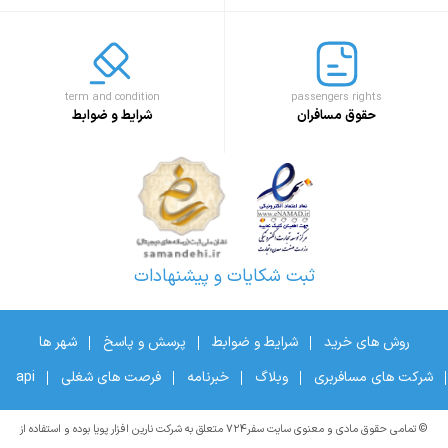
term and condition
passengers rights
حقوق مسافران
شرایط و ضوابط
ثبت شکایات و پیشنهادات
روش های خرید
شرایط و ضوابط
پرسش و پاسخ
شهر ها
شرکت های مسافربری
وبلاگ
خبرنامه
فرصت های شغلی
api
© تمامی حقوق مادی و معنوی سایت سفر۷۲۴ متعلق به شرکت نارین افزار پویا بوده و استفاده از