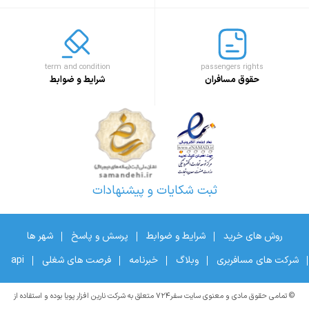
term and condition
passengers rights
حقوق مسافران
شرایط و ضوابط
ثبت شکایات و پیشنهادات
روش های خرید
شرایط و ضوابط
پرسش و پاسخ
شهر ها
شرکت های مسافربری
وبلاگ
خبرنامه
فرصت های شغلی
api
© تمامی حقوق مادی و معنوی سایت سفر۷۲۴ متعلق به شرکت نارین افزار پویا بوده و استفاده از