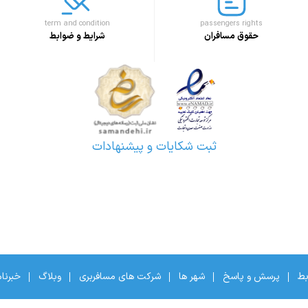
term and condition
passengers rights
حقوق مسافران
شرایط و ضوابط
ثبت شکایات و پیشنهادات
بط
پرسش و پاسخ
شهر ها
شرکت های مسافربری
وبلاگ
خبرنا