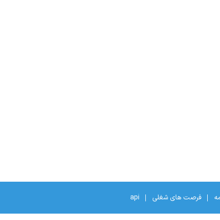
مه
فرصت های شغلی
api