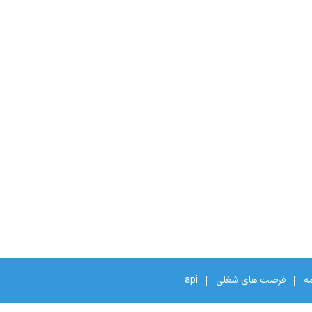
مه
فرصت های شغلی
api