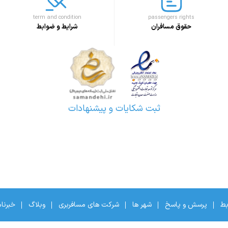
term and condition
passengers rights
حقوق مسافران
شرایط و ضوابط
ثبت شکایات و پیشنهادات
بط
پرسش و پاسخ
شهر ها
شرکت های مسافربری
وبلاگ
خبرنا