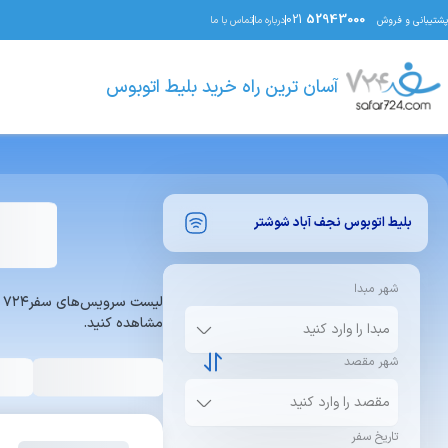
021
52943000
پشتیبانی و فروش
درباره ما
تماس با ما
آسان ترین راه خرید بلیط اتوبوس
بلیط اتوبوس
نجف آباد
شوشتر
شهر مبدا
ل
مشاهده کنید.
شهر مقصد
تاریخ سفر