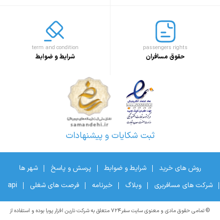
term and condition
passengers rights
حقوق مسافران
شرایط و ضوابط
ثبت شکایات و پیشنهادات
روش های خرید
شرایط و ضوابط
پرسش و پاسخ
شهر ها
شرکت های مسافربری
وبلاگ
خبرنامه
فرصت های شغلی
api
© تمامی حقوق مادی و معنوی سایت سفر۷۲۴ متعلق به شرکت نارین افزار پویا بوده و استفاده از