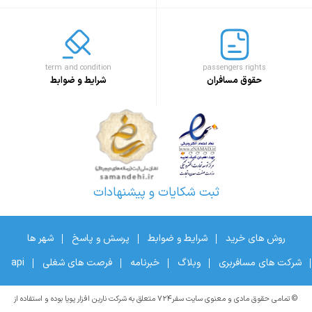
term and condition
passengers rights
حقوق مسافران
شرایط و ضوابط
ثبت شکایات و پیشنهادات
روش های خرید
شرایط و ضوابط
پرسش و پاسخ
شهر ها
شرکت های مسافربری
وبلاگ
خبرنامه
فرصت های شغلی
api
© تمامی حقوق مادی و معنوی سایت سفر۷۲۴ متعلق به شرکت نارین افزار پویا بوده و استفاده از