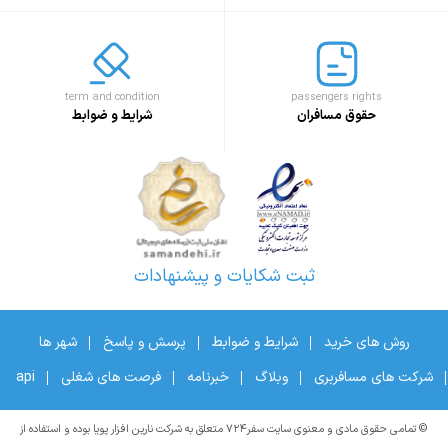
term and condition
passengers rights
حقوق مسافران
شرایط و ضوابط
ثبت شکایات و پیشنهادات
روش های خرید
شرایط و ضوابط
پرسش و پاسخ
شهر ها
شرکت های مسافربری
وبلاگ
خبرنامه
فرصت های شغلی
api
© تمامی حقوق مادی و معنوی سایت سفر۷۲۴ متعلق به شرکت نارین افزار پویا بوده و استفاده از