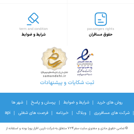
term and condition
passengers rights
حقوق مسافران
شرایط و ضوابط
ثبت شکایات و پیشنهادات
روش های خرید
شرایط و ضوابط
پرسش و پاسخ
شهر ها
شرکت های مسافربری
وبلاگ
خبرنامه
فرصت های شغلی
api
© تمامی حقوق مادی و معنوی سایت سفر۷۲۴ متعلق به شرکت نارین افزار پویا بوده و استفاده از