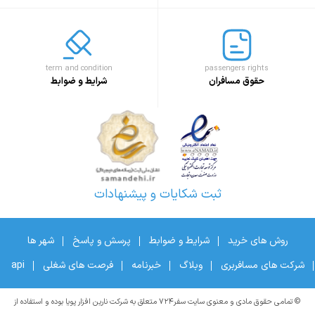
term and condition
passengers rights
حقوق مسافران
شرایط و ضوابط
ثبت شکایات و پیشنهادات
روش های خرید
شرایط و ضوابط
پرسش و پاسخ
شهر ها
شرکت های مسافربری
وبلاگ
خبرنامه
فرصت های شغلی
api
© تمامی حقوق مادی و معنوی سایت سفر۷۲۴ متعلق به شرکت نارین افزار پویا بوده و استفاده از