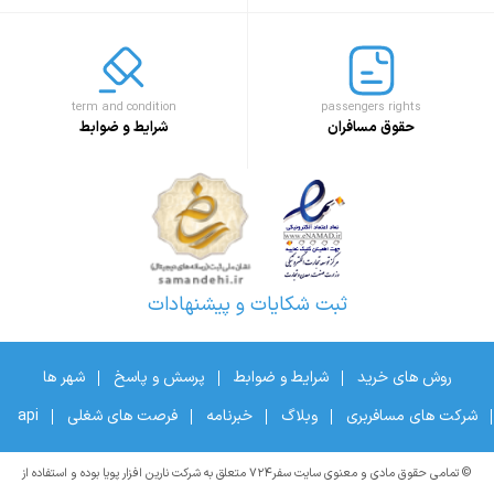
term and condition
passengers rights
حقوق مسافران
شرایط و ضوابط
ثبت شکایات و پیشنهادات
روش های خرید
شرایط و ضوابط
پرسش و پاسخ
شهر ها
شرکت های مسافربری
وبلاگ
خبرنامه
فرصت های شغلی
api
© تمامی حقوق مادی و معنوی سایت سفر۷۲۴ متعلق به شرکت نارین افزار پویا بوده و استفاده از