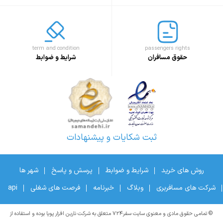
term and condition
passengers rights
حقوق مسافران
شرایط و ضوابط
ثبت شکایات و پیشنهادات
روش های خرید
شرایط و ضوابط
پرسش و پاسخ
شهر ها
شرکت های مسافربری
وبلاگ
خبرنامه
فرصت های شغلی
api
© تمامی حقوق مادی و معنوی سایت سفر۷۲۴ متعلق به شرکت نارین افزار پویا بوده و استفاده از