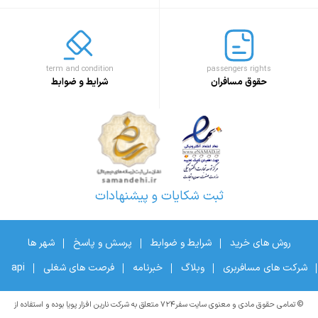
term and condition
passengers rights
حقوق مسافران
شرایط و ضوابط
ثبت شکایات و پیشنهادات
روش های خرید
شرایط و ضوابط
پرسش و پاسخ
شهر ها
شرکت های مسافربری
وبلاگ
خبرنامه
فرصت های شغلی
api
© تمامی حقوق مادی و معنوی سایت سفر۷۲۴ متعلق به شرکت نارین افزار پویا بوده و استفاده از