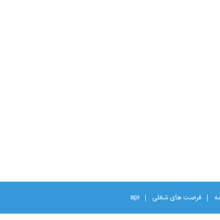
مه
فرصت های شغلی
api