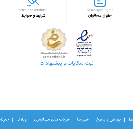
term and condition
passengers rights
حقوق مسافران
شرایط و ضوابط
ثبت شکایات و پیشنهادات
بط
پرسش و پاسخ
شهر ها
شرکت های مسافربری
وبلاگ
خبرنا