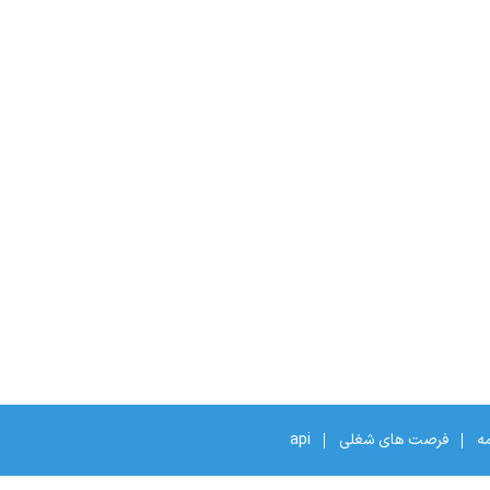
مه
فرصت های شغلی
api