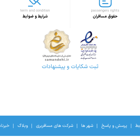
term and condition
passengers rights
حقوق مسافران
شرایط و ضوابط
ثبت شکایات و پیشنهادات
بط
پرسش و پاسخ
شهر ها
شرکت های مسافربری
وبلاگ
خبرنا