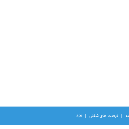
مه
فرصت های شغلی
api