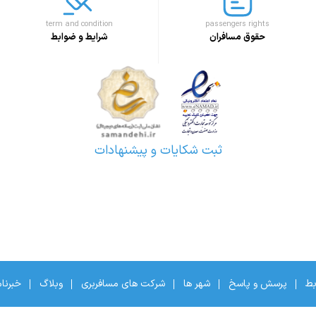
term and condition
passengers rights
حقوق مسافران
شرایط و ضوابط
ثبت شکایات و پیشنهادات
بط
پرسش و پاسخ
شهر ها
شرکت های مسافربری
وبلاگ
خبرنا