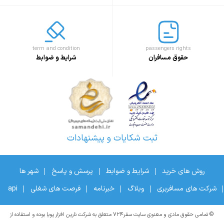
term and condition
passengers rights
حقوق مسافران
شرایط و ضوابط
ثبت شکایات و پیشنهادات
روش های خرید
شرایط و ضوابط
پرسش و پاسخ
شهر ها
شرکت های مسافربری
وبلاگ
خبرنامه
فرصت های شغلی
api
© تمامی حقوق مادی و معنوی سایت سفر۷۲۴ متعلق به شرکت نارین افزار پویا بوده و استفاده از