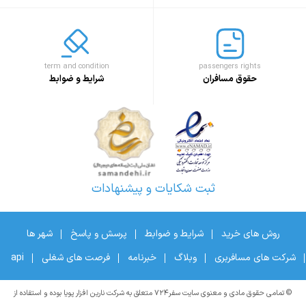
term and condition
passengers rights
حقوق مسافران
شرایط و ضوابط
ثبت شکایات و پیشنهادات
روش های خرید
شرایط و ضوابط
پرسش و پاسخ
شهر ها
شرکت های مسافربری
وبلاگ
خبرنامه
فرصت های شغلی
api
© تمامی حقوق مادی و معنوی سایت سفر۷۲۴ متعلق به شرکت نارین افزار پویا بوده و استفاده از