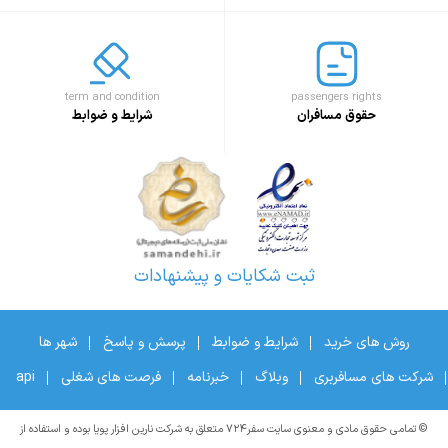
term and condition
passengers rights
حقوق مسافران
شرایط و ضوابط
ثبت شکایات و پیشنهادات
روش های خرید
شرایط و ضوابط
پرسش و پاسخ
شهر ها
شرکت های مسافربری
وبلاگ
خبرنامه
فرصت های شغلی
api
© تمامی حقوق مادی و معنوی سایت سفر۷۲۴ متعلق به شرکت نارین افزار پویا بوده و استفاده از