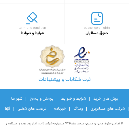
term and condition
passengers rights
حقوق مسافران
شرایط و ضوابط
ثبت شکایات و پیشنهادات
روش های خرید
شرایط و ضوابط
پرسش و پاسخ
شهر ها
شرکت های مسافربری
وبلاگ
خبرنامه
فرصت های شغلی
api
© تمامی حقوق مادی و معنوی سایت سفر۷۲۴ متعلق به شرکت نارین افزار پویا بوده و استفاده از