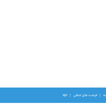
مه
فرصت های شغلی
api