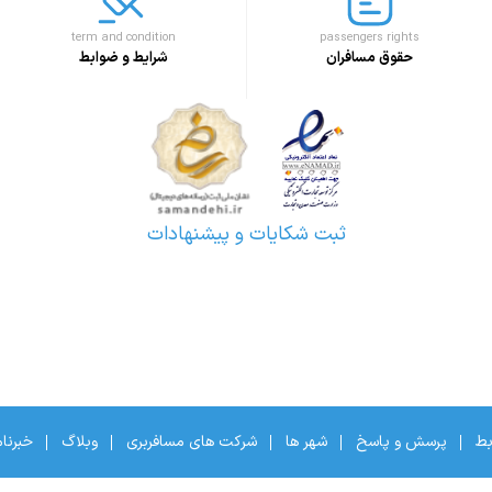
term and condition
passengers rights
حقوق مسافران
شرایط و ضوابط
ثبت شکایات و پیشنهادات
بط
پرسش و پاسخ
شهر ها
شرکت های مسافربری
وبلاگ
خبرنا