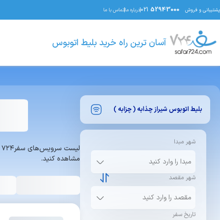
021
52943000
پشتیبانی و فروش
درباره ما
تماس با ما
آسان ترین راه خرید بلیط اتوبوس
بلیط اتوبوس
شیراز
چذابه ( چزابه )
شهر مبدا
ل
مشاهده کنید.
شهر مقصد
تاریخ سفر