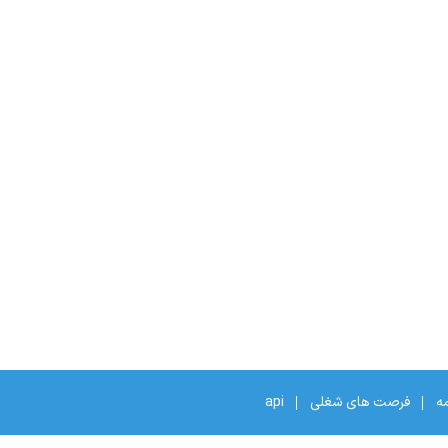
مه
فرصت های شغلی
api