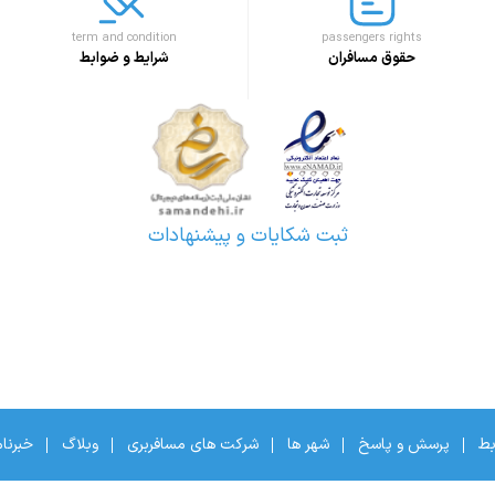
term and condition
passengers rights
حقوق مسافران
شرایط و ضوابط
ثبت شکایات و پیشنهادات
بط
پرسش و پاسخ
شهر ها
شرکت های مسافربری
وبلاگ
خبرنا